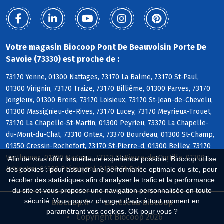
Votre magasin Biocoop Pont De Beauvoisin Porte De
Savoie (73330) est proche de :
73170 Yenne, 01300 Nattages, 73170 La Balme, 73170 St-Paul,
01300 Virignin, 73170 Traize, 73170 Billième, 01300 Parves, 73170
Jongieux, 01300 Brens, 73170 Loisieux, 73170 St-Jean-de-Chevelu,
01300 Massignieu-de-Rives, 73170 Lucey, 73170 Meyrieux-Trouet,
73170 La Chapelle-St-Martin, 01300 Peyrieu, 73370 La Chapelle-
du-Mont-du-Chat, 73310 Ontex, 73370 Bourdeau, 01300 St-Champ,
01350 Cressin-Rochefort, 73170 St-Pierre-d, 01300 Belley, 73170
Verthemex, 01300 Magnieu, 73310 St-Pierre-de-Curtille, 01300
Afin de vous offrir la meilleure expérience possible, Biocoop utilise
Arbignieu, 01300 Prémeyzel, 01300 St-Bois
des cookies : pour assurer une performance optimale du site, pour
récolter des statistiques afin d'analyser le trafic et la performance
du site et vous proposer une navigation personnalisée en toute
sécurité. Vous pouvez changer d'avis à tout moment en
Biocoop.fr
Le réseau Biocoop
paramétrant vos cookies. OK pour vous ?
Copyright Biocoop 2026