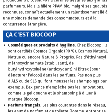
producteurs bio, soit 40 ha certifiés destinés aux grands
parfumeurs. Mais la filière PPAM bio, malgré ses qualités
reconnues, connaît actuellement un ralentissement lié à
une moindre demande des consommateurs et à la
concurrence étrangère.
ÇA C'EST BIOCOOP
Cosmétiques et produits d'hygiène.
Chez Biocoop, ils
sont certifiés Cosmos Organic (90 %), Cosmos Natural,
Natrue ou encore Nature & Progrès. Pas d'éthylhexyl
méthoxycinnamate (stabilisant), de
butylhydroxytoluène (antioxydant) ni Bitrex (pour
dénaturer l'alcool) dans les parfums. Pas non plus
d'ALS ou de SLS qui font mousser les shampoings par
exemple. L'exigence n'empêche pas les innovations,
comme le gel douche et le shampoing à diluer à
marque Biocoop.
Parfums français.
Les plus courantes dans le réseau,
les eaux de parfum et de toilette Florame, entreprise